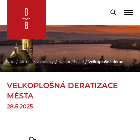
Úvod
Aktuality a odkazy
Kalendář akcí
Velkoplošná deratizace mě
VELKOPLOŠNÁ DERATIZACE
MĚSTA
28.5.2025