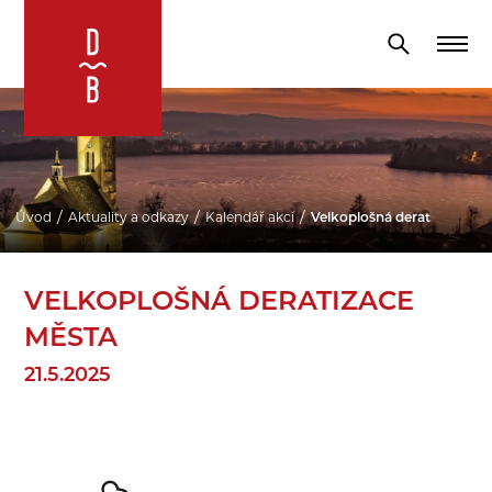
Úvod
Aktuality a odkazy
Kalendář akcí
Velkoplošná deratizace mě
VELKOPLOŠNÁ DERATIZACE
MĚSTA
21.5.2025