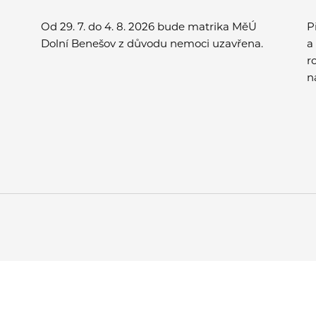
Od 29. 7. do 4. 8. 2026 bude matrika MěÚ
P
Dolní Benešov z důvodu nemoci uzavřena.
a
r
n
v