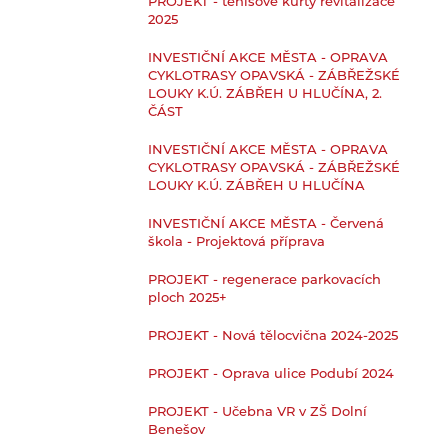
PROJEKT - tenisové kurty revitalizace
2025
INVESTIČNÍ AKCE MĚSTA - OPRAVA
CYKLOTRASY OPAVSKÁ - ZÁBŘEŽSKÉ
LOUKY K.Ú. ZÁBŘEH U HLUČÍNA, 2.
ČÁST
INVESTIČNÍ AKCE MĚSTA - OPRAVA
CYKLOTRASY OPAVSKÁ - ZÁBŘEŽSKÉ
LOUKY K.Ú. ZÁBŘEH U HLUČÍNA
INVESTIČNÍ AKCE MĚSTA - Červená
škola - Projektová příprava
PROJEKT - regenerace parkovacích
ploch 2025+
PROJEKT - Nová tělocvična 2024-2025
PROJEKT - Oprava ulice Podubí 2024
PROJEKT - Učebna VR v ZŠ Dolní
Benešov