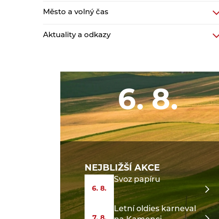
Město a volný čas
Aktuality a odkazy
6. 8.
NEJBLIŽŠÍ AKCE
Svoz papíru
6. 8.
Letní oldies karneval
7. 8.