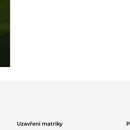
Uzavření matriky
P