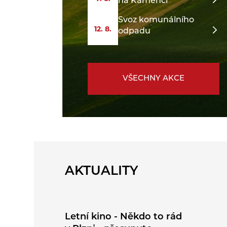
na Kamenci
Svoz komunálního
12. 8.
odpadu
VŠECHNY AKCE
AKTUALITY
Letní kino - Někdo to rád