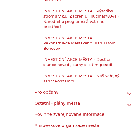
prostředí
INVESTIČNÍ AKCE MĚSTA - Výsadba
stromů v k.ú. Zábřeh u Hlučína(789411)
Národního programu Životního
prostředí
INVESTIČNÍ AKCE MĚSTA -
Rekonstrukce Městského úřadu Dolní
Benešov
INVESTIČNÍ AKCE MĚSTA - Déšť či
slunce nevadí, stany si s tím poradí
INVESTIČNÍ AKCE MĚSTA - Náš veřejný
sad v Podzámčí
Pro občany
Ostatní - plány města
Povinně zveřejňované informace
Příspěvkové organizace města