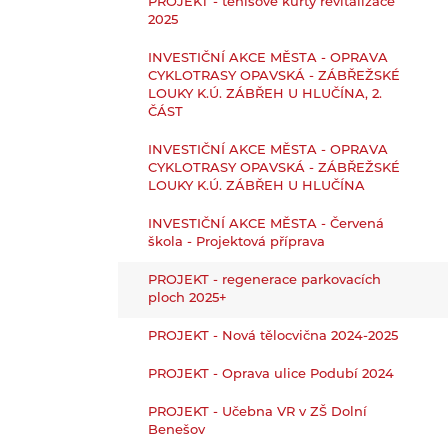
PROJEKT - tenisové kurty revitalizace
2025
INVESTIČNÍ AKCE MĚSTA - OPRAVA
CYKLOTRASY OPAVSKÁ - ZÁBŘEŽSKÉ
LOUKY K.Ú. ZÁBŘEH U HLUČÍNA, 2.
ČÁST
INVESTIČNÍ AKCE MĚSTA - OPRAVA
CYKLOTRASY OPAVSKÁ - ZÁBŘEŽSKÉ
LOUKY K.Ú. ZÁBŘEH U HLUČÍNA
INVESTIČNÍ AKCE MĚSTA - Červená
škola - Projektová příprava
PROJEKT - regenerace parkovacích
ploch 2025+
PROJEKT - Nová tělocvična 2024-2025
PROJEKT - Oprava ulice Podubí 2024
PROJEKT - Učebna VR v ZŠ Dolní
Benešov