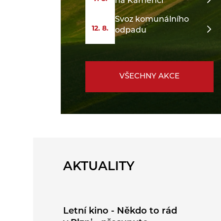
na Kamenci
Svoz komunálního
12. 8.
odpadu
VŠECHNY AKCE
AKTUALITY
Letní kino - Někdo to rád