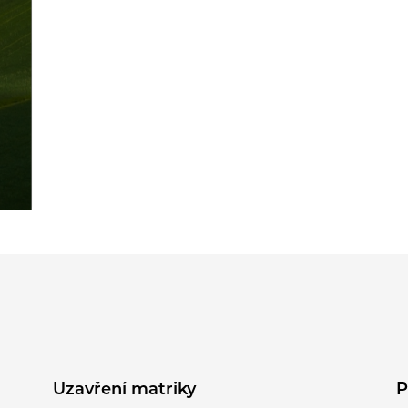
Uzavření matriky
P