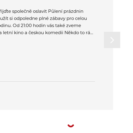
řijďte společně oslavit Půlení prázdnin
Dne 31. 7. 
 užít si odpoledne plné zábavy pro celou
revize, čišt
odinu. Od 21:00 hodin vás také zveme
a kontakt u
a letní kino a českou komedii Někdo to rád
 Plzni.