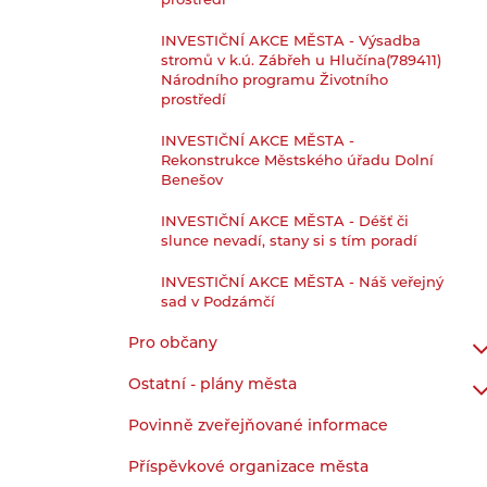
prostředí
INVESTIČNÍ AKCE MĚSTA - Výsadba
stromů v k.ú. Zábřeh u Hlučína(789411)
Národního programu Životního
prostředí
INVESTIČNÍ AKCE MĚSTA -
Rekonstrukce Městského úřadu Dolní
Benešov
INVESTIČNÍ AKCE MĚSTA - Déšť či
slunce nevadí, stany si s tím poradí
INVESTIČNÍ AKCE MĚSTA - Náš veřejný
sad v Podzámčí
Pro občany
Ostatní - plány města
Povinně zveřejňované informace
Příspěvkové organizace města