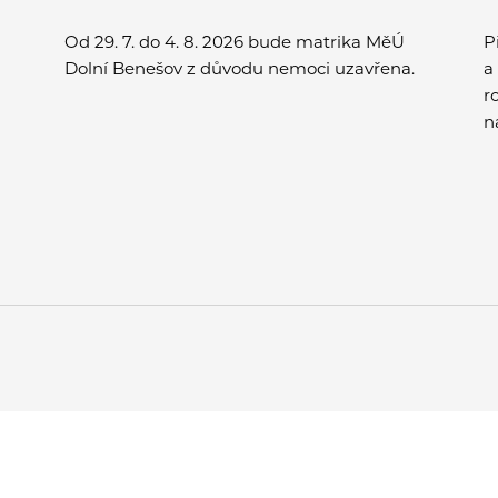
Od 29. 7. do 4. 8. 2026 bude matrika MěÚ
P
Dolní Benešov z důvodu nemoci uzavřena.
a
r
n
v