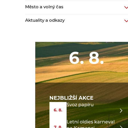
Město a volný čas
Aktuality a odkazy
6. 8.
NEJBLIŽŠÍ AKCE
Svoz papíru
6. 8.
Letní oldies karneval
7. 8.