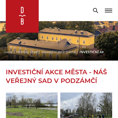
Úvod
Městský úřad
Investiční akce města
INVESTIČNÍ AKCE MĚSTA
INVESTIČNÍ AKCE MĚSTA - NÁŠ
VEŘEJNÝ SAD V PODZÁMČÍ