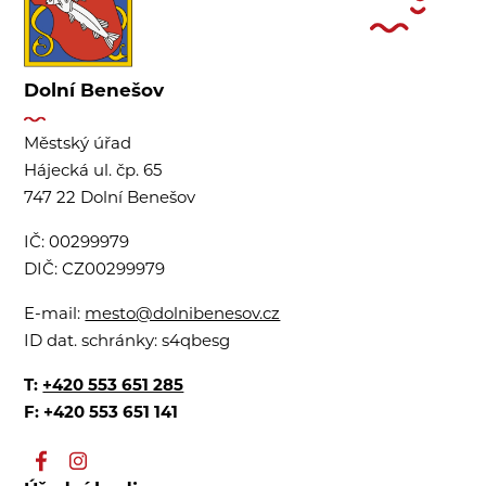
Dolní Benešov
Městský úřad
Hájecká ul. čp. 65
747 22 Dolní Benešov
IČ:
00299979
DIČ:
CZ00299979
E-mail:
mesto@dolnibenesov.cz
ID dat. schránky:
s4qbesg
T:
+420 553 651 285
F: +420 553 651 141