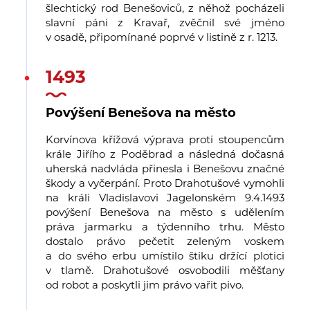
šlechtický rod Benešoviců, z něhož pocházeli
slavní páni z Kravař, zvěčnil své jméno
v osadě, připomínané poprvé v listině z r. 1213.
1493
Povýšení Benešova na město
Korvínova křížová výprava proti stoupencům
krále Jiřího z Poděbrad a následná dočasná
uherská nadvláda přinesla i Benešovu značné
škody a vyčerpání. Proto Drahotušové vymohli
na králi Vladislavovi Jagelonském 9.4.1493
povýšení Benešova na město s udělením
práva jarmarku a týdenního trhu. Město
dostalo právo pečetit zeleným voskem
a do svého erbu umístilo štiku držící plotici
v tlamě. Drahotušové osvobodili měšťany
od robot a poskytli jim právo vařit pivo.