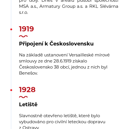
pro doly. Dnes v areálu působí společnosti
MSA a.s., Armatury Group a.s. a RKL Slévárna
s.r.o.
1919
Připojení k Československu
Na základě ustanovení Versailleské mírové
smlouvy ze dne 28.6.1919 získalo
Československo 38 obcí, jednou z nich byl
Benešov.
1928
Letiště
Slavnostně otevřeno letiště, které bylo
vybudováno pro civilní leteckou dopravu
z Ostravy.