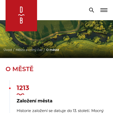
Úvod
Město a volný čas
O městě
O MĚSTĚ
1213
Založení města
Historie založení se datuje do 13. století. Mocný