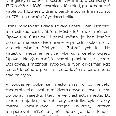
s anglickým parkem, kostel sv.Martina, přestavěný r.
1747 s věží z r. 1860, kostnice z 18.století, pseudogotická
kaple od F.Exnera z Brém, barokní socha Immaculaty
z r. 1784 na náměstí Cypriana Lellka.
Dolní Benešov se skládá ze dvou částí. Dolní Benešov
a městskou část Zábřeh. Město leží mezi městem
Opavou a Ostravou. Území města je bez lesních
porostů, má však dvě chráněné přírodní oblasti, a to
v okolí rybníka Přehyně a Zábřežských luk. Na
katastru města je nejvíce rybníků z celého okresu
Opava. Nejvýznamnější vodní plochou je jezero
Štěrkovna, s možností rybolovu a rybník Nezmar, kde
se každoročně o prvním listopadovém víkendu koná
tradiční výlov.
V současné době se město snaží o co největší
modernizaci a zkvalitnění života obyvatel. Investuje se
do oprav majetku, který je ve vlastnictví města. Do
tohoto majetku jsou zařazeny chodníky, cyklostezky,
místní komunikace, veřejné budovy, dětská
a sportovní hřiště a jiné. Důraz je dále kladen