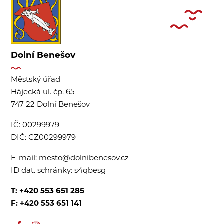
Dolní Benešov
Městský úřad
Hájecká ul. čp. 65
747 22 Dolní Benešov
IČ:
00299979
DIČ:
CZ00299979
E-mail:
mesto@dolnibenesov.cz
ID dat. schránky:
s4qbesg
T:
+420 553 651 285
F: +420 553 651 141