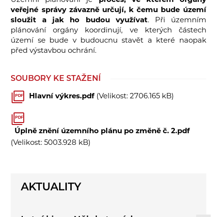
Územní plánování je
proces, ve kterém orgány
veřejné správy závazně určují, k čemu bude území
sloužit a jak ho budou využívat
. Při územním
plánování orgány koordinují, ve kterých částech
území se bude v budoucnu stavět a které naopak
před výstavbou ochrání.
SOUBORY KE STAŽENÍ
Hlavní výkres.pdf
(Velikost: 2706.165 kB)
PDF
PDF
Úplně znění územního plánu po změně č. 2.pdf
(Velikost: 5003.928 kB)
AKTUALITY