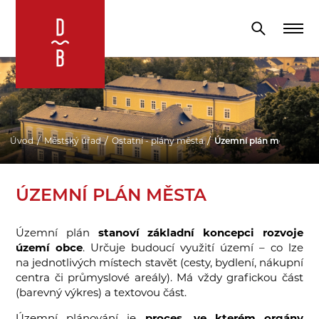
Úvod
Městský úřad
Ostatní - plány města
Územní plán města
ÚZEMNÍ PLÁN MĚSTA
Územní plán
stanoví základní koncepci rozvoje
území obce
. Určuje budoucí využití území – co lze
na jednotlivých místech stavět (cesty, bydlení, nákupní
centra či průmyslové areály). Má vždy grafickou část
(barevný výkres) a textovou část.