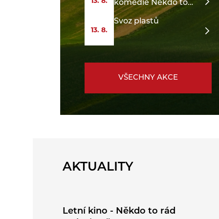
13. 8.
komedie Někdo to
rád v Plzni
Svoz plastů
13. 8.
VŠECHNY AKCE
AKTUALITY
Letní kino - Někdo to rád