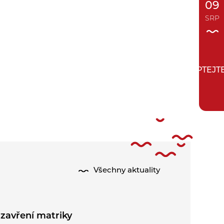
09
SRP
ZEPTEJT
Všechny aktuality
zavření matriky
Půlení pr