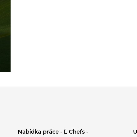
Nabídka práce - Ĺ Chefs -
U