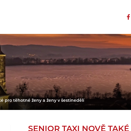
é pro těhotné ženy a ženy v šestinedělí
SENIOR TAXI NOVĚ TAK