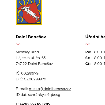
Dolní Benešov
Úřední h
Městský úřad
Po:
8:00–1
Hájecká ul. čp. 65
St:
8:00–1
747 22 Dolní Benešov
Čt:
8:00–1
IČ:
00299979
DIČ:
CZ00299979
E-mail:
mesto@dolnibenesov.cz
ID dat. schránky:
s4qbesg
T:
+420 553 651 285