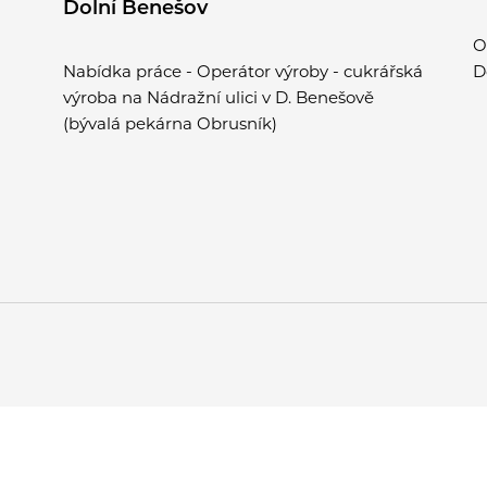
Dolní Benešov
O
Nabídka práce - Operátor výroby - cukrářská
D
výroba na Nádražní ulici v D. Benešově
(bývalá pekárna Obrusník)