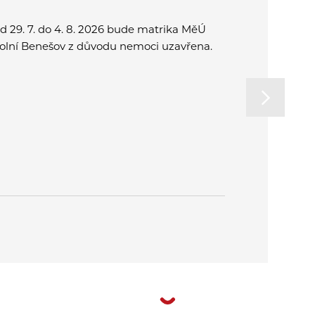
d 29. 7. do 4. 8. 2026 bude matrika MěÚ
Přijďte spo
olní Benešov z důvodu nemoci uzavřena.
a užít si o
rodinu. Od
na letní k
v Plzni.