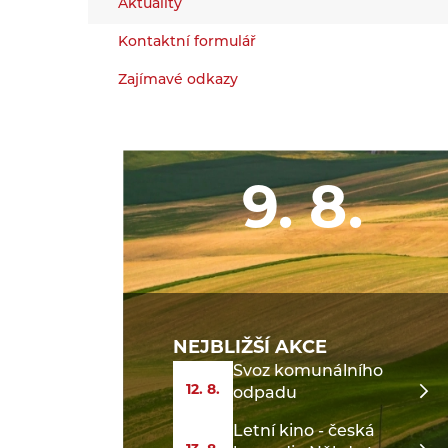
Aktuality
Kontaktní formulář
Zajímavé odkazy
9. 8.
NEJBLIŽŠÍ AKCE
Svoz komunálního
12. 8.
odpadu
Letní kino - česká