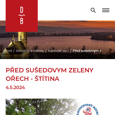
Úvod
Aktuality a odkazy
Kalendář akcí
Před sušedovym zeleny ořec
PŘED SUŠEDOVYM ZELENY
OŘECH - ŠTÍTINA
4.5.2024