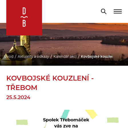
Úvod
Aktuality a odkazy
Kalendář akcí
Kovbojské kouzlení - Třeb
KOVBOJSKÉ KOUZLENÍ -
TŘEBOM
25.5.2024