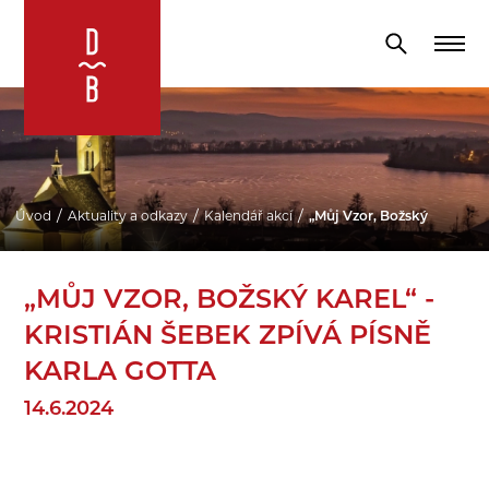
Úvod
Aktuality a odkazy
Kalendář akcí
„Můj Vzor, Božský Karel“ - 
„MŮJ VZOR, BOŽSKÝ KAREL“ -
KRISTIÁN ŠEBEK ZPÍVÁ PÍSNĚ
KARLA GOTTA
14.6.2024