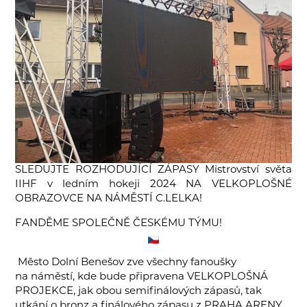
SLEDUJTE ROZHODUJÍCÍ ZÁPASY Mistrovství světa
IIHF v ledním hokeji 2024 NA VELKOPLOŠNÉ
OBRAZOVCE NA NÁMĚSTÍ C.LELKA!
FANDĚME SPOLEČNĚ ČESKÉMU TÝMU!
Město Dolní Benešov zve všechny fanoušky
na náměstí, kde bude připravena VELKOPLOŠNÁ
PROJEKCE, jak obou semifinálových zápasů, tak
utkání o bronz a finálového zápasu z PRAHA ARENY.