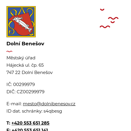
Dolní Benešov
Městský úřad
Hájecká ul. čp. 65
747 22 Dolní Benešov
IČ:
00299979
DIČ:
CZ00299979
E-mail:
mesto@dolnibenesov.cz
ID dat. schránky:
s4qbesg
T:
+420 553 651 285
F: +420 553 651 141