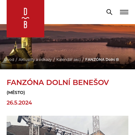
Úvod
Aktuality a odkazy
Kalendář akcí
FANZÓNA Dolní Benešov
FANZÓNA DOLNÍ BENEŠOV
(MĚSTO)
26.5.2024