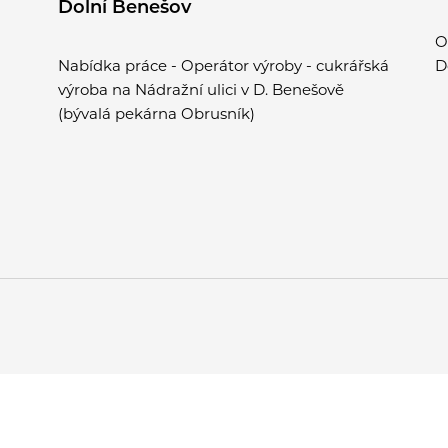
Dolní Benešov
O
Nabídka práce - Operátor výroby - cukrářská
D
výroba na Nádražní ulici v D. Benešově
(bývalá pekárna Obrusník)