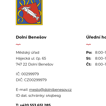
Dolní Benešov
Úřední h
Městský úřad
Po:
8:00–1
Hájecká ul. čp. 65
St:
8:00–1
747 22 Dolní Benešov
Čt:
8:00–1
IČ:
00299979
DIČ:
CZ00299979
E-mail:
mesto@dolnibenesov.cz
ID dat. schránky:
s4qbesg
T:
+420 553 651 285