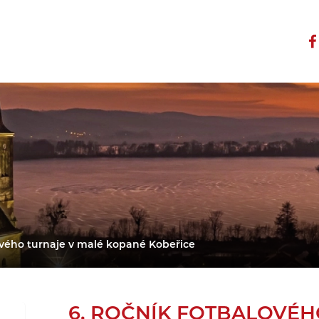
lového turnaje v malé kopané Kobeřice
6. ROČNÍK FOTBALOVÉH