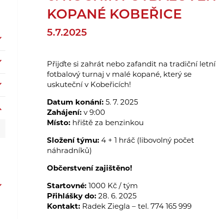
KOPANÉ KOBEŘICE
5.7.2025
Přijďte si zahrát nebo zafandit na tradiční letní
fotbalový turnaj v malé kopané, který se
uskuteční v Kobeřicích!
Datum konání:
5. 7. 2025
Zahájení:
v 9:00
Místo:
hřiště za benzinkou
Složení týmu:
4 + 1 hráč (libovolný počet
náhradníků)
Občerstvení zajištěno!
Startovné:
1000 Kč / tým
Přihlášky do:
28. 6. 2025
Kontakt:
Radek Ziegla – tel. 774 165 999