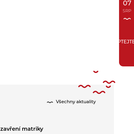
07
SRP
ZEPTEJT
Všechny aktuality
zavření matriky
Půlení pr