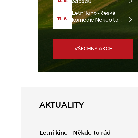
12. 8.
odpadu
Letní kino - česká
13. 8.
komedie Někdo to
rád v Plzni
VŠECHNY AKCE
AKTUALITY
Letní kino - Někdo to rád