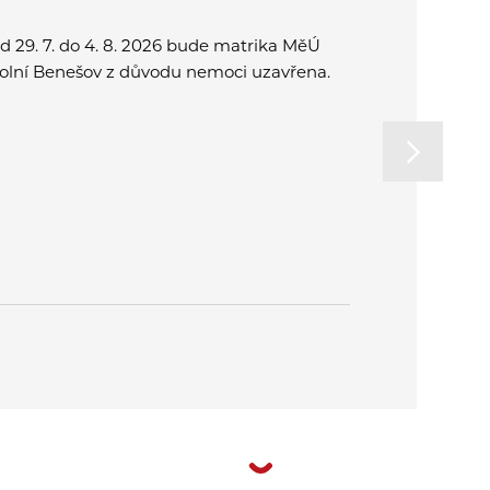
d 29. 7. do 4. 8. 2026 bude matrika MěÚ
Přijďte spo
olní Benešov z důvodu nemoci uzavřena.
a užít si o
rodinu. Od
na letní k
v Plzni.