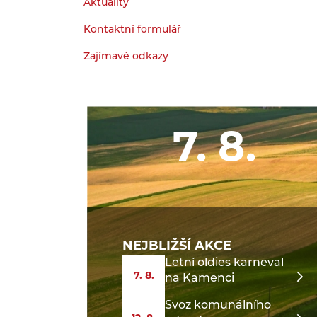
Aktuality
Kontaktní formulář
Zajímavé odkazy
7. 8.
NEJBLIŽŠÍ AKCE
Letní oldies karneval
7. 8.
na Kamenci
Svoz komunálního