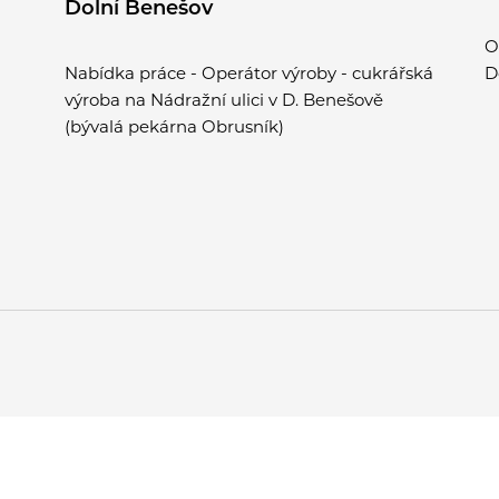
Dolní Benešov
O
Nabídka práce - Operátor výroby - cukrářská
D
výroba na Nádražní ulici v D. Benešově
(bývalá pekárna Obrusník)