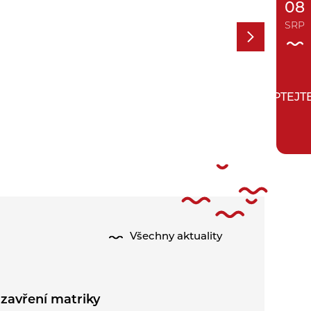
08
SRP
ZEPTEJT
Všechny aktuality
zavření matriky
Půlení pr