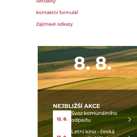
Aktuality
Kontaktní formulář
Zajímavé odkazy
8. 8.
NEJBLIŽŠÍ AKCE
Svoz komunálního
12. 8.
odpadu
Letní kino - česká