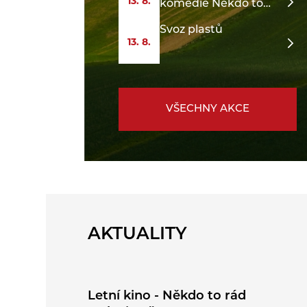
13. 8.
komedie Někdo to
rád v Plzni
Svoz plastů
13. 8.
VŠECHNY AKCE
AKTUALITY
Letní kino - Někdo to rád