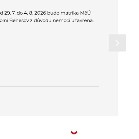
d 29. 7. do 4. 8. 2026 bude matrika MěÚ
Přijďte spo
olní Benešov z důvodu nemoci uzavřena.
a užít si o
rodinu. Od
na letní k
v Plzni.