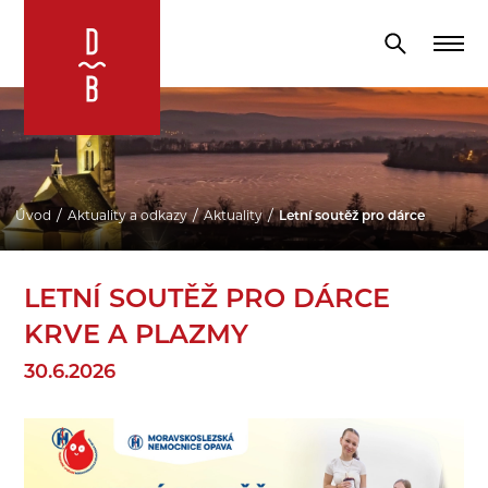
Úvod
Aktuality a odkazy
Aktuality
Letní soutěž pro dárce krve a p
LETNÍ SOUTĚŽ PRO DÁRCE
KRVE A PLAZMY
30.6.2026