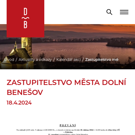
Úvod
Aktuality a odkazy
Kalendář akcí
Zastupitelstvo města Doln
ZASTUPITELSTVO MĚSTA DOLNÍ
BENEŠOV
18.4.2024