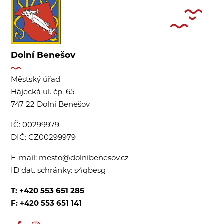
Dolní Benešov
Městský úřad
Hájecká ul. čp. 65
747 22 Dolní Benešov
IČ:
00299979
DIČ:
CZ00299979
E-mail:
mesto@dolnibenesov.cz
ID dat. schránky:
s4qbesg
T:
+420 553 651 285
F: +420 553 651 141