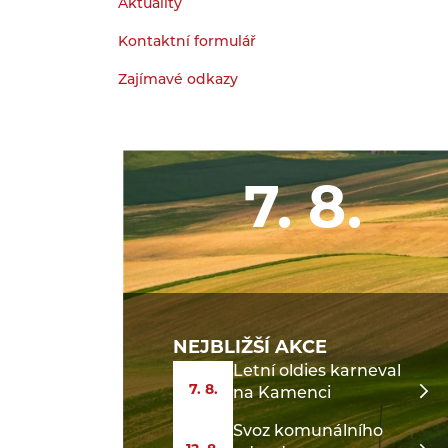
Aktuality
Kontaktní formulář
Zajímavé odkazy
7. 8.
NEJBLIŽŠÍ AKCE
Letní oldies karneval
7. 8.
na Kamenci
Svoz komunálního