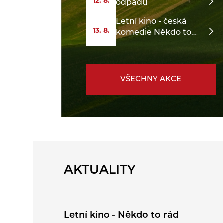
12. 8.
odpadu
Letní kino - česká
13. 8.
komedie Někdo to
rád v Plzni
VŠECHNY AKCE
AKTUALITY
Letní kino - Někdo to rád