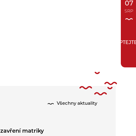
07
SRP
ZEPTEJT
Všechny aktuality
zavření matriky
Půlení pr