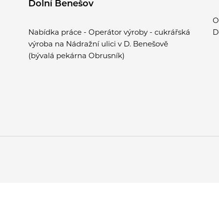
Dolní Benešov
O
Nabídka práce - Operátor výroby - cukrářská
D
výroba na Nádražní ulici v D. Benešově
(bývalá pekárna Obrusník)