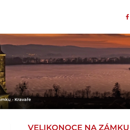
ámku - Kravaře
VELIKONOCE NA ZÁMKU 