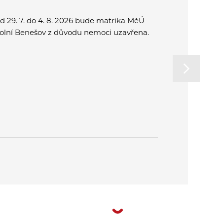
d 29. 7. do 4. 8. 2026 bude matrika MěÚ
Přijďte spo
olní Benešov z důvodu nemoci uzavřena.
a užít si o
rodinu. Od
na letní k
v Plzni.