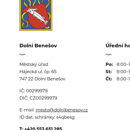
Dolní Benešov
Úřední h
Městský úřad
Po:
8:00–1
Hájecká ul. čp. 65
St:
8:00–1
747 22 Dolní Benešov
Čt:
8:00–1
IČ:
00299979
DIČ:
CZ00299979
E-mail:
mesto@dolnibenesov.cz
ID dat. schránky:
s4qbesg
T:
+420 553 651 285