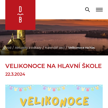
Úvod
Aktuality a odkazy
Kalendář akcí
Velikonoce na hlavní škole
VELIKONOCE NA HLAVNÍ ŠKOLE
22.3.2024