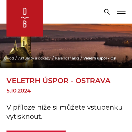
Úvod
Aktuality a odkazy
Kalendář akcí
Veletrh úspor - Ostrava
VELETRH ÚSPOR - OSTRAVA
5.10.2024
V příloze níže si můžete vstupenku
vytisknout.