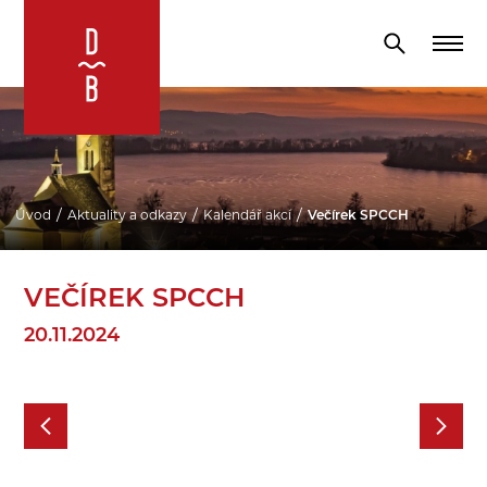
Úvod
Aktuality a odkazy
Kalendář akcí
Večírek SPCCH
VEČÍREK SPCCH
20.11.2024