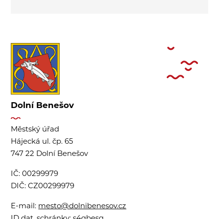
Dolní Benešov
Městský úřad
Hájecká ul. čp. 65
747 22 Dolní Benešov
IČ:
00299979
DIČ:
CZ00299979
E-mail:
mesto@dolnibenesov.cz
ID dat. schránky:
s4qbesg