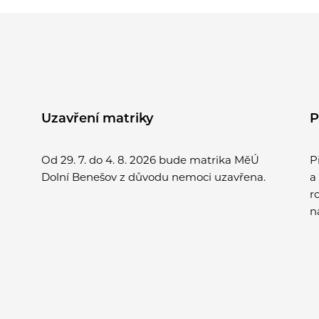
Uzavření matriky
P
Od 29. 7. do 4. 8. 2026 bude matrika MěÚ
P
Dolní Benešov z důvodu nemoci uzavřena.
a
r
n
v