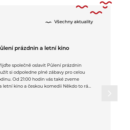
Všechny aktuality
ůlení prázdnin a letní kino
Kominick
řijďte společně oslavit Půlení prázdnin
Dne 31. 7. 
 užít si odpoledne plné zábavy pro celou
revize, čišt
odinu. Od 21:00 hodin vás také zveme
a kontakt u
a letní kino a českou komedii Někdo to rád
 Plzni.