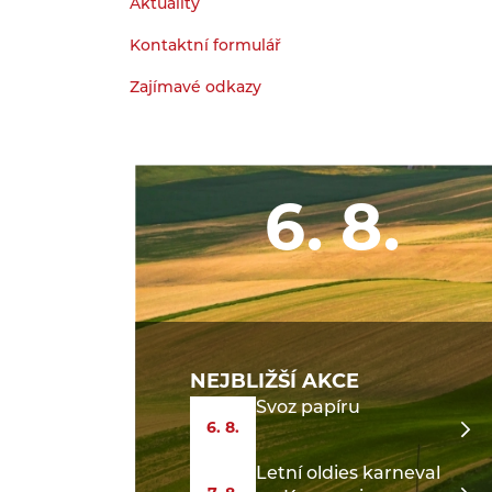
Aktuality
Kontaktní formulář
Zajímavé odkazy
6. 8.
NEJBLIŽŠÍ AKCE
Svoz papíru
6. 8.
Letní oldies karneval