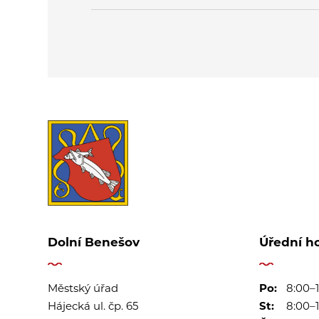
Dolní Benešov
Úřední h
Městský úřad
Po:
8:00–1
Hájecká ul. čp. 65
St:
8:00–1