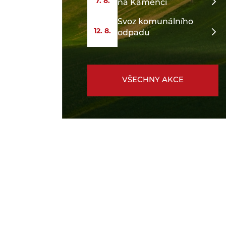
7. 8.
na Kamenci
Svoz komunálního
12. 8.
odpadu
VŠECHNY AKCE