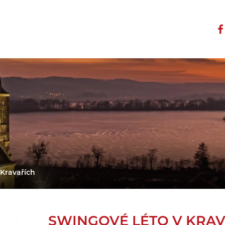
 Kravařích
SWINGOVÉ LÉTO V KRA