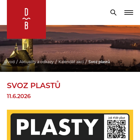
Úvod
Aktuality a odkazy
Kalendář akcí
Svoz plastů
SVOZ PLASTŮ
11.6.2026