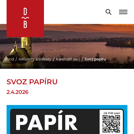
Úvod
Aktuality a odkazy
Kalendář akcí
Svoz papíru
SVOZ PAPÍRU
2.4.2026