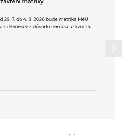
zavření matriky
Půlení pr
d 29. 7. do 4. 8. 2026 bude matrika MěÚ
Přijďte spo
olní Benešov z důvodu nemoci uzavřena.
a užít si o
rodinu. Od
na letní k
v Plzni.