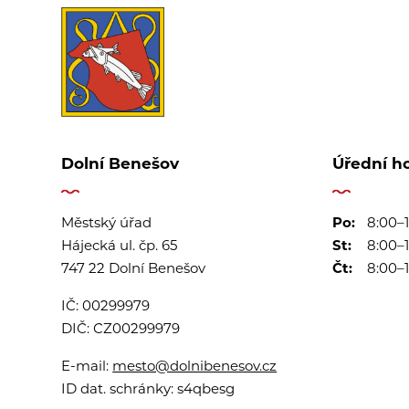
Dolní Benešov
Úřední h
Městský úřad
Po:
8:00–1
Hájecká ul. čp. 65
St:
8:00–1
747 22 Dolní Benešov
Čt:
8:00–1
IČ:
00299979
DIČ:
CZ00299979
E-mail:
mesto@dolnibenesov.cz
ID dat. schránky:
s4qbesg