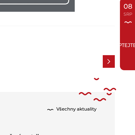
08
SRP
ZEPTEJT
Všechny aktuality