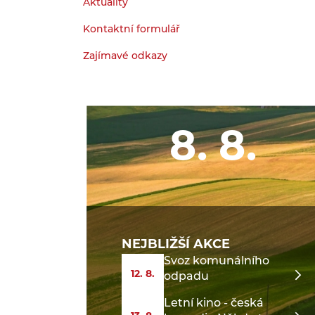
Aktuality
Kontaktní formulář
Zajímavé odkazy
8. 8.
NEJBLIŽŠÍ AKCE
Svoz komunálního
12. 8.
odpadu
Letní kino - česká