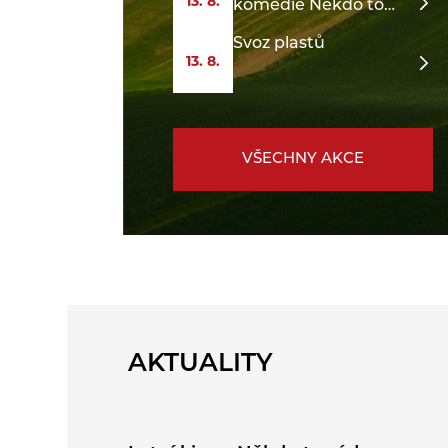
13. 8.
komedie Někdo to
rád v Plzni
Svoz plastů
13. 8.
VŠECHNY AKCE
AKTUALITY