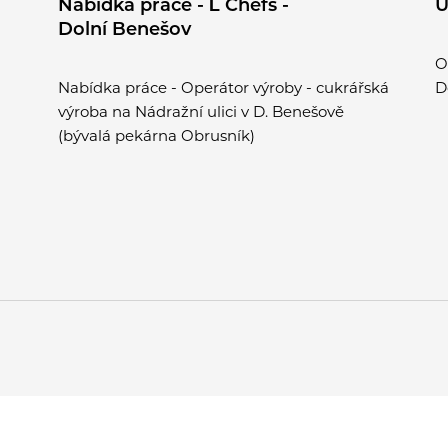
Nabídka práce - Ĺ Chefs -
U
Dolní Benešov
O
Nabídka práce - Operátor výroby - cukrářská
D
výroba na Nádražní ulici v D. Benešově
(bývalá pekárna Obrusník)