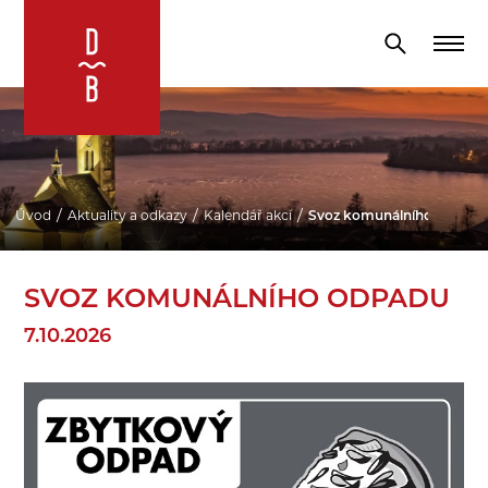
Úvod
Aktuality a odkazy
Kalendář akcí
Svoz komunálního odpadu
SVOZ KOMUNÁLNÍHO ODPADU
7.10.2026