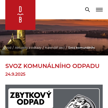
Úvod
Aktuality a odkazy
Kalendář akcí
Svoz komunálního odpadu
SVOZ KOMUNÁLNÍHO ODPADU
24.9.2025