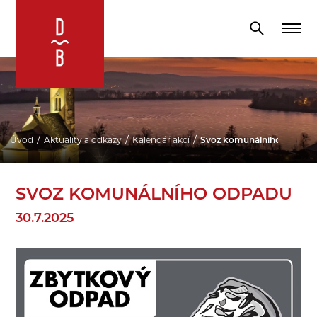
Úvod
Aktuality a odkazy
Kalendář akcí
Svoz komunálního odpadu
SVOZ KOMUNÁLNÍHO ODPADU
30.7.2025