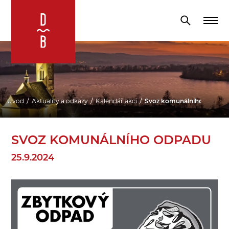
Úvod
Aktuality a odkazy
Kalendář akcí
Svoz komunálního odpadu
SVOZ KOMUNÁLNÍHO ODPADU
25.9.2024