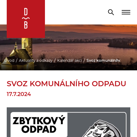
Úvod
Aktuality a odkazy
Kalendář akcí
Svoz komunálního odpadu
SVOZ KOMUNÁLNÍHO ODPADU
17.7.2024