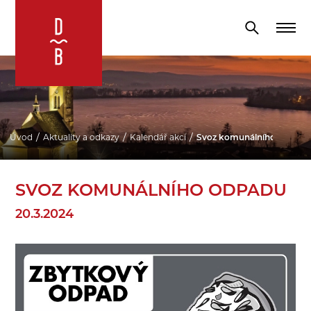
Úvod
Aktuality a odkazy
Kalendář akcí
Svoz komunálního odpadu
SVOZ KOMUNÁLNÍHO ODPADU
20.3.2024