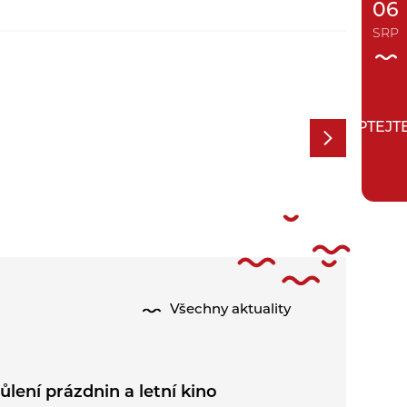
06
SRP
ZEPTEJT
Všechny aktuality
ůlení prázdnin a letní kino
Kominick