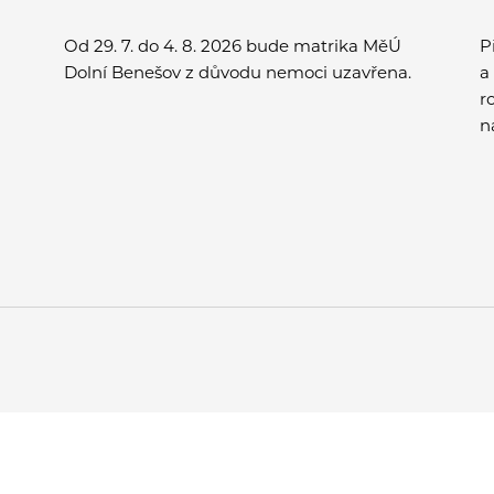
Od 29. 7. do 4. 8. 2026 bude matrika MěÚ
P
Dolní Benešov z důvodu nemoci uzavřena.
a
r
n
v