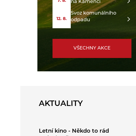
7. 8.
na Kamenci
Svoz komunálního
12. 8.
odpadu
VŠECHNY AKCE
AKTUALITY
Letní kino - Někdo to rád