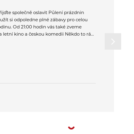
řijďte společně oslavit Půlení prázdnin
Dne 31. 7. 
 užít si odpoledne plné zábavy pro celou
revize, čišt
odinu. Od 21:00 hodin vás také zveme
a kontakt u
a letní kino a českou komedii Někdo to rád
 Plzni.