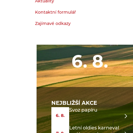
Aktuality
Kontaktní formulář
Zajímavé odkazy
6. 8.
NEJBLIŽŠÍ AKCE
Svoz papíru
6. 8.
Letní oldies karneval