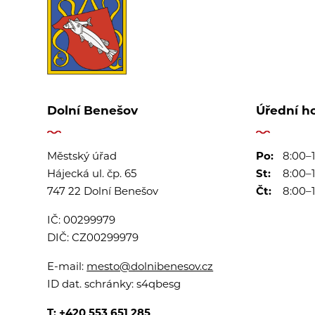
Dolní Benešov
Úřední h
Městský úřad
Po:
8:00–1
Hájecká ul. čp. 65
St:
8:00–1
747 22 Dolní Benešov
Čt:
8:00–1
IČ:
00299979
DIČ:
CZ00299979
E-mail:
mesto@dolnibenesov.cz
ID dat. schránky:
s4qbesg
T:
+420 553 651 285