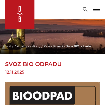
Úvod
Aktuality a odkazy
Kalendář akcí
Svoz BIO odpadu
SVOZ BIO ODPADU
12.11.2025