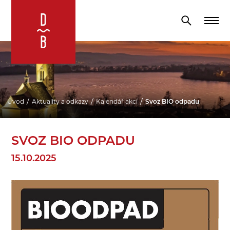
Úvod
Aktuality a odkazy
Kalendář akcí
Svoz BIO odpadu
SVOZ BIO ODPADU
15.10.2025