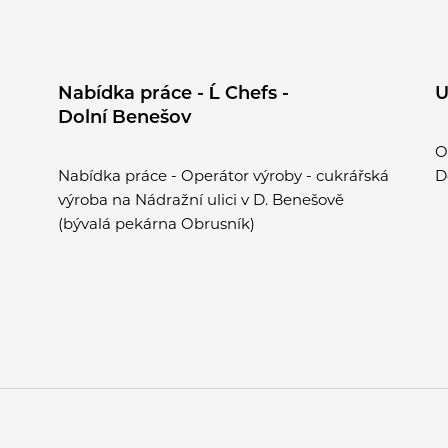
Nabídka práce - Ĺ Chefs -
U
Dolní Benešov
O
Nabídka práce - Operátor výroby - cukrářská
D
výroba na Nádražní ulici v D. Benešově
(bývalá pekárna Obrusník)