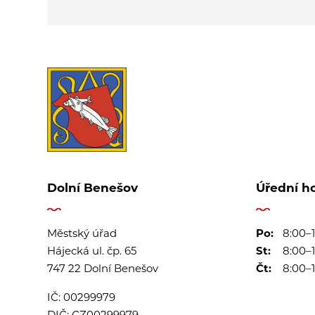
Dolní Benešov
Úřední h
Městský úřad
Po:
8:00–1
Hájecká ul. čp. 65
St:
8:00–1
747 22 Dolní Benešov
Čt:
8:00–1
IČ:
00299979