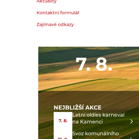
Aktuality
Kontaktní formulář
Zajímavé odkazy
7. 8.
NEJBLIŽŠÍ AKCE
Letní oldies karneval
7. 8.
na Kamenci
Svoz komunálního