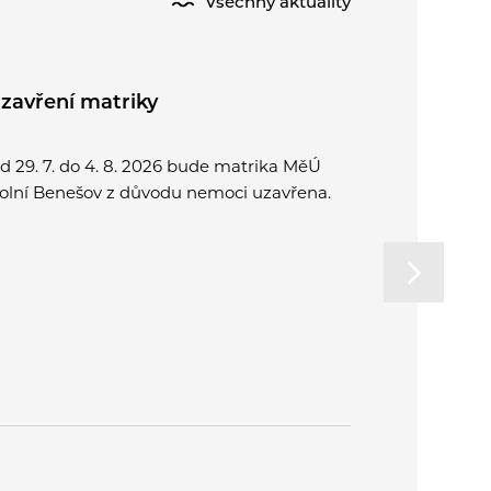
Všechny aktuality
zavření matriky
Půlení pr
d 29. 7. do 4. 8. 2026 bude matrika MěÚ
Přijďte spo
olní Benešov z důvodu nemoci uzavřena.
a užít si o
rodinu. Od
na letní k
v Plzni.