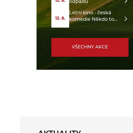
12. 8.
odpadu
Letní kino - česká
13. 8.
komedie Někdo to
rád v Plzni
VŠECHNY AKCE