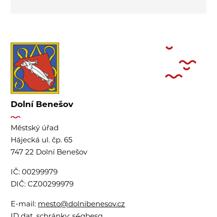
Dolní Benešov
Městský úřad
Hájecká ul. čp. 65
747 22 Dolní Benešov
IČ:
00299979
DIČ:
CZ00299979
E-mail:
mesto@dolnibenesov.cz
ID dat. schránky:
s4qbesg