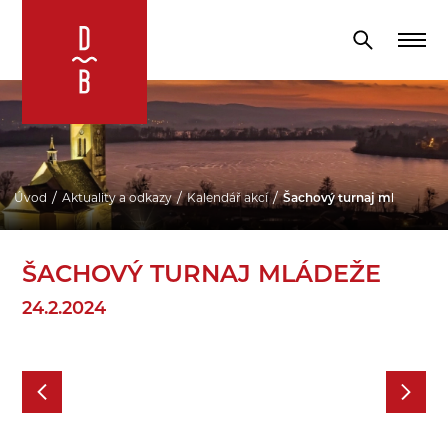
Úvod
Aktuality a odkazy
Kalendář akcí
Šachový turnaj mládeže
ŠACHOVÝ TURNAJ MLÁDEŽE
24.2.2024