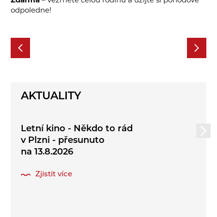
Zdarma
– vezměte celou rodinu a užijte si pohodové
odpoledne!
AKTUALITY
Letní kino - Někdo to rád
v Plzni - přesunuto
na 13.8.2026
Zjistit více