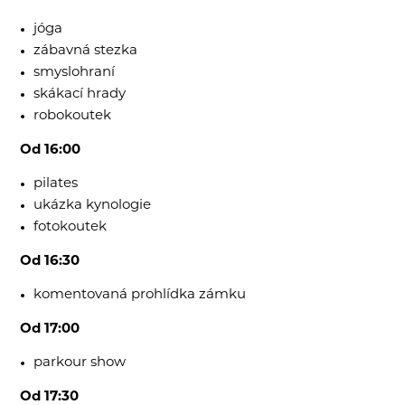
jóga
zábavná stezka
smyslohraní
skákací hrady
robokoutek
Od 16:00
pilates
ukázka kynologie
fotokoutek
Od 16:30
komentovaná prohlídka zámku
Od 17:00
parkour show
Od 17:30