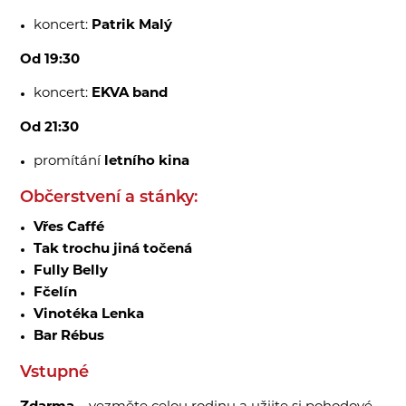
koncert:
Patrik Malý
Od 19:30
koncert:
EKVA band
Od 21:30
promítání
letního kina
Občerstvení a stánky:
Vřes Caffé
Tak trochu jiná točená
Fully Belly
Fčelín
Vinotéka Lenka
Bar Rébus
Vstupné