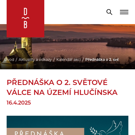
Úvod
Aktuality a odkazy
Kalendář akcí
Přednáška o 2. světové vál
PŘEDNÁŠKA O 2. SVĚTOVÉ
VÁLCE NA ÚZEMÍ HLUČÍNSKA
16.4.2025