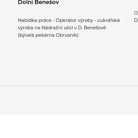
Dolní Benešov
O
Nabídka práce - Operátor výroby - cukrářská
D
výroba na Nádražní ulici v D. Benešově
(bývalá pekárna Obrusník)