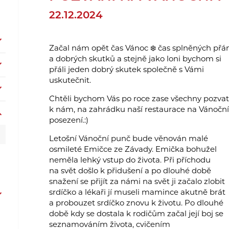
22.12.2024
Začal nám opět čas Vánoc ❄️ čas splněných přán
a dobrých skutků a stejně jako loni bychom si
přáli jeden dobrý skutek společně s Vámi
uskutečnit.
Chtěli bychom Vás po roce zase všechny pozvat
k nám, na zahrádku naší restaurace na Vánoční
posezení.:)
Letošní Vánoční punč bude věnován malé
osmileté Emičce ze Závady. Emička bohužel
neměla lehký vstup do života. Při příchodu
na svět došlo k přidušení a po dlouhé době
snažení se přijít za námi na svět ji začalo zlobit
srdíčko a lékaři jí museli mamince akutně brát
a probouzet srdíčko znovu k životu. Po dlouhé
době kdy se dostala k rodičům začal její boj se
seznamováním života, cvičením