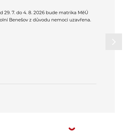
d 29. 7. do 4. 8. 2026 bude matrika MěÚ
Přijďte spo
olní Benešov z důvodu nemoci uzavřena.
a užít si o
rodinu. Od
na letní k
v Plzni.