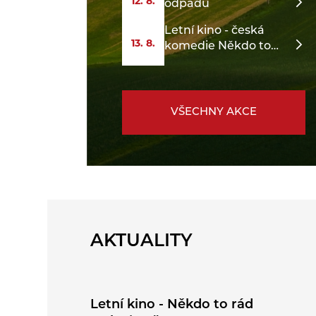
12. 8.
odpadu
Letní kino - česká
13. 8.
komedie Někdo to
rád v Plzni
VŠECHNY AKCE
AKTUALITY
Letní kino - Někdo to rád