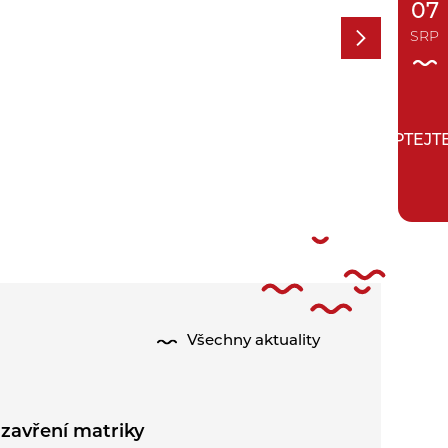
07
SRP
ZEPTEJT
Všechny aktuality
zavření matriky
Půlení pr