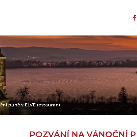
ční punč v ELVE restaurant
POZVÁNÍ NA VÁNOČNÍ P