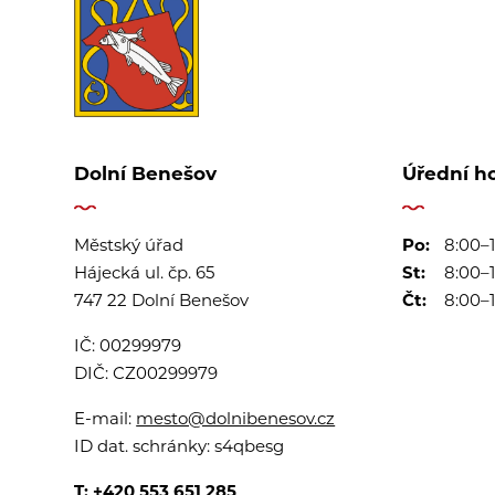
Dolní Benešov
Úřední h
Městský úřad
Po:
8:00–1
Hájecká ul. čp. 65
St:
8:00–1
747 22 Dolní Benešov
Čt:
8:00–1
IČ:
00299979
DIČ:
CZ00299979
E-mail:
mesto@dolnibenesov.cz
ID dat. schránky:
s4qbesg
T:
+420 553 651 285