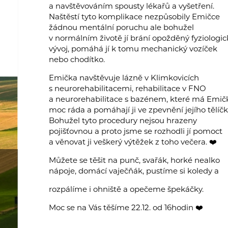
a navštěvováním spousty lékařů a vyšetření.
Naštěstí tyto komplikace nezpůsobily Emičce
žádnou mentální poruchu ale bohužel
v normálním životě jí brání opožděný fyziologic
vývoj, pomáhá jí k tomu mechanický vozíček
nebo chodítko.
Emička navštěvuje lázně v Klimkovicích
s neurorehabilitacemi, rehabilitace v FNO
a neurorehabilitace s bazénem, které má Emič
moc ráda a pomáhají ji ve zpevnění jejího tělíčk
Bohužel tyto procedury nejsou hrazeny
pojišťovnou a proto jsme se rozhodli jí pomoct
a věnovat ji veškerý výtěžek z toho večera. ❤️
Můžete se těšit na punč, svařák, horké nealko
nápoje, domácí vaječňák, pustíme si koledy a
rozpálíme i ohniště a opečeme špekáčky.
Moc se na Vás těšíme 22.12. od 16hodin ❤️