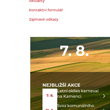
Aktuality
Kontaktní formulář
Zajímavé odkazy
7. 8.
NEJBLIŽŠÍ AKCE
Letní oldies karneval
7. 8.
na Kamenci
Svoz komunálního