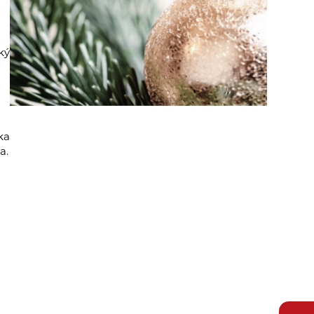
ký
ka
a.