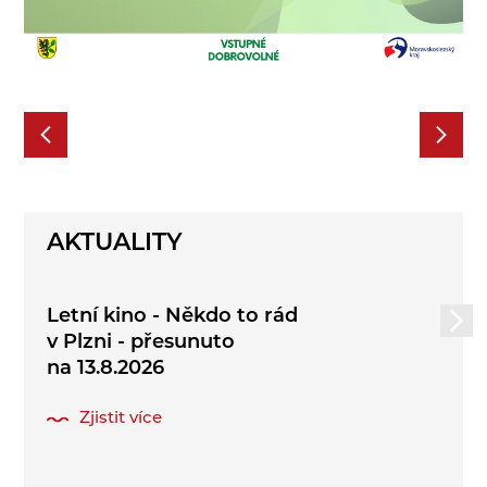
AKTUALITY
Letní kino - Někdo to rád
v Plzni - přesunuto
na 13.8.2026
Zjistit více