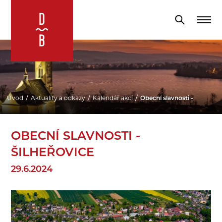
Úvod
Aktuality a odkazy
Kalendář akcí
Obecní slavnosti - Šilheřovi
OBECNÍ SLAVNOSTI -
ŠILHEŘOVICE
29.6.2024