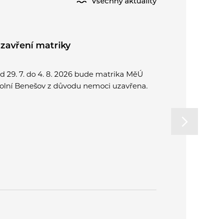
Všechny aktuality
zavření matriky
Půlení pr
d 29. 7. do 4. 8. 2026 bude matrika MěÚ
Přijďte spo
olní Benešov z důvodu nemoci uzavřena.
a užít si o
rodinu. Od
na letní k
v Plzni.