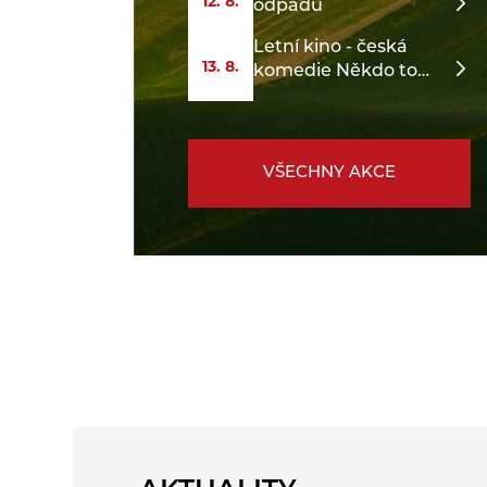
12. 8.
odpadu
Letní kino - česká
13. 8.
komedie Někdo to
rád v Plzni
VŠECHNY AKCE