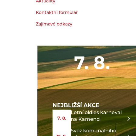
Aktuality
Kontaktní formulář
Zajímavé odkazy
7. 8.
NEJBLIŽŠÍ AKCE
Letní oldies karneval
7. 8.
na Kamenci
Svoz komunálního