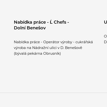
Nabídka práce - Ĺ Chefs -
U
Dolní Benešov
O
Nabídka práce - Operátor výroby - cukrářská
D
výroba na Nádražní ulici v D. Benešově
(bývalá pekárna Obrusník)