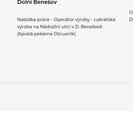
Dolní Benešov
O
Nabídka práce - Operátor výroby - cukrářská
D
výroba na Nádražní ulici v D. Benešově
(bývalá pekárna Obrusník)