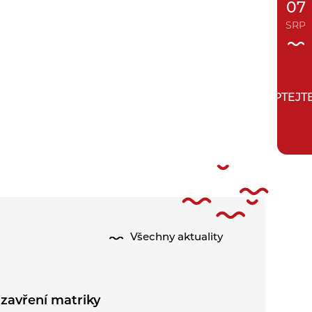
07
SRP
ZEPTEJT
Všechny aktuality
zavření matriky
Půlení pr