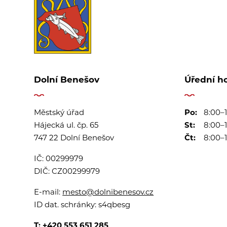
Dolní Benešov
Úřední h
Městský úřad
Po:
8:00–1
Hájecká ul. čp. 65
St:
8:00–1
747 22 Dolní Benešov
Čt:
8:00–1
IČ:
00299979
DIČ:
CZ00299979
E-mail:
mesto@dolnibenesov.cz
ID dat. schránky:
s4qbesg
T:
+420 553 651 285