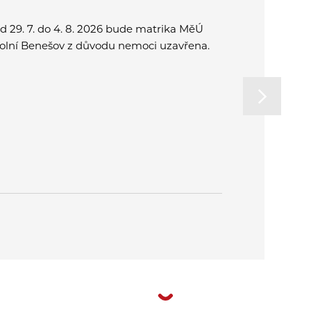
d 29. 7. do 4. 8. 2026 bude matrika MěÚ
Přijďte spo
olní Benešov z důvodu nemoci uzavřena.
a užít si o
rodinu. Od
na letní k
v Plzni.