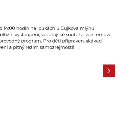
d 14:00 hodin na loukách u Čujkova mlýnu
ltižní vystoupení, vozatajské soutěže, westernové
provodný program. Pro děti připraven, skákací
vení a pitný režim samozřejmostí!