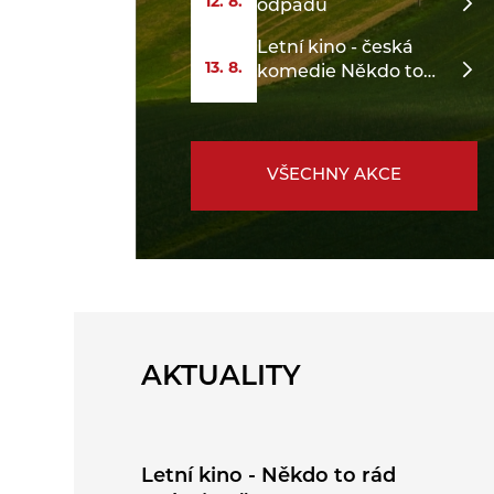
12. 8.
odpadu
Letní kino - česká
13. 8.
komedie Někdo to
rád v Plzni
VŠECHNY AKCE
AKTUALITY
Letní kino - Někdo to rád