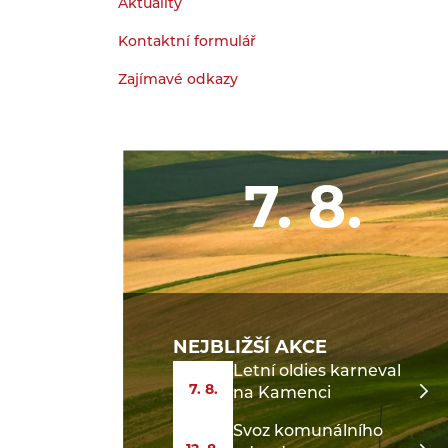
Aktuality
Kontaktní formulář
Zajímavé odkazy
7. 8.
NEJBLIŽŠÍ AKCE
Letní oldies karneval
7. 8.
na Kamenci
Svoz komunálního