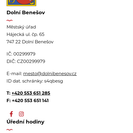
Dolní Benešov
Městský úřad
Hájecká ul. čp. 65
747 22 Dolní Benešov
IČ:
00299979
DIČ:
CZ00299979
E-mail:
mesto@dolnibenesov.cz
ID dat. schránky:
s4qbesg
T:
+420 553 651 285
F: +420 553 651 141
Úřední hodiny