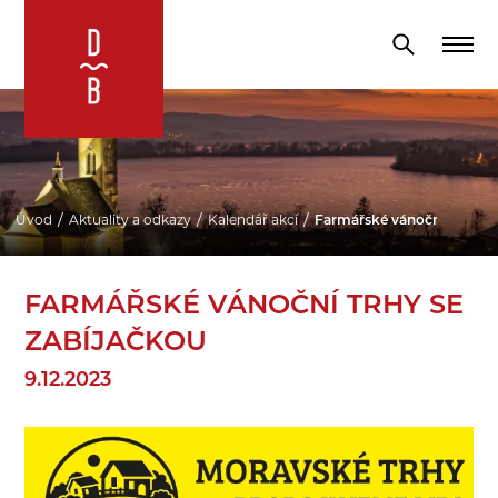
Úvod
Aktuality a odkazy
Kalendář akcí
Farmářské vánoční trhy se
FARMÁŘSKÉ VÁNOČNÍ TRHY SE
ZABÍJAČKOU
9.12.2023