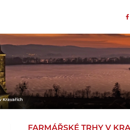
v Kravařích
FARMÁŘSKÉ TRHY V KR