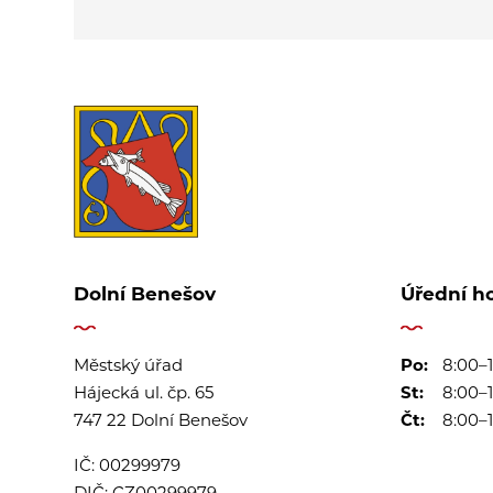
Dolní Benešov
Úřední h
Městský úřad
Po:
8:00–1
Hájecká ul. čp. 65
St:
8:00–1
747 22 Dolní Benešov
Čt:
8:00–1
IČ:
00299979