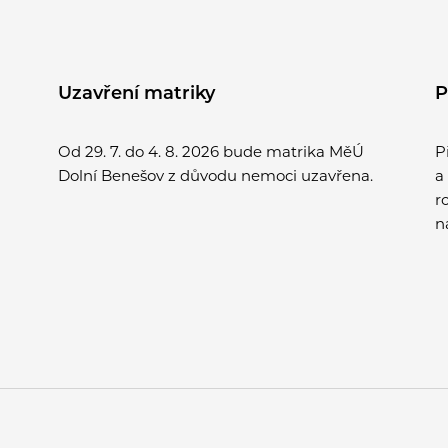
Uzavření matriky
P
Od 29. 7. do 4. 8. 2026 bude matrika MěÚ
P
Dolní Benešov z důvodu nemoci uzavřena.
a
r
n
v