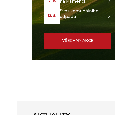
7. 8.
na Kamenci
Svoz komunálního
12. 8.
odpadu
VŠECHNY AKCE