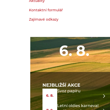
Aktuality
Kontaktní formulář
Zajímavé odkazy
6. 8.
NEJBLIŽŠÍ AKCE
Svoz papíru
6. 8.
Letní oldies karneval