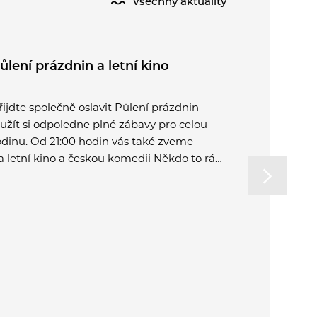
Všechny aktuality
ůlení prázdnin a letní kino
Kominick
řijďte společně oslavit Půlení prázdnin
Dne 31. 7. 
 užít si odpoledne plné zábavy pro celou
revize, čišt
odinu. Od 21:00 hodin vás také zveme
a kontakt u
a letní kino a českou komedii Někdo to rád
 Plzni.