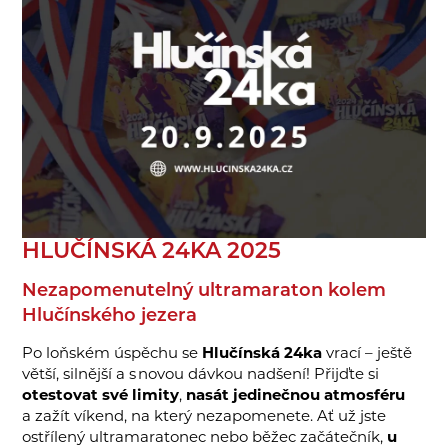
HLUČÍNSKÁ 24KA 2025
Nezapomenutelný ultramaraton kolem
Hlučínského jezera
Po loňském úspěchu se
Hlučínská 24ka
vrací – ještě
větší, silnější a s novou dávkou nadšení! Přijďte si
otestovat své limity
,
nasát jedinečnou atmosféru
a zažít víkend, na který nezapomenete. Ať už jste
ostřílený ultramaratonec nebo běžec začátečník,
u