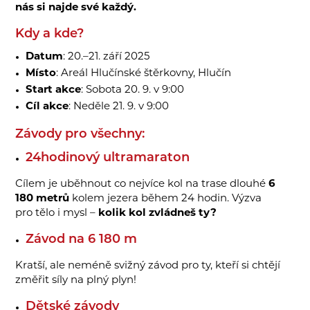
nás si najde své každý.
Kdy a kde?
Datum
: 20.–21. září 2025
Místo
: Areál Hlučínské štěrkovny, Hlučín
Start akce
: Sobota 20. 9. v 9:00
Cíl akce
: Neděle 21. 9. v 9:00
Závody pro všechny:
24hodinový ultramaraton
Cílem je uběhnout co nejvíce kol na trase dlouhé
6
180 metrů
kolem jezera během 24 hodin. Výzva
pro tělo i mysl –
kolik kol zvládneš ty?
Závod na 6 180 m
Kratší, ale neméně svižný závod pro ty, kteří si chtějí
změřit síly na plný plyn!
Dětské závody