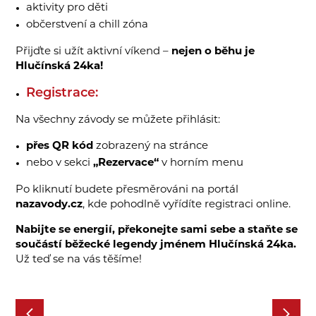
aktivity pro děti
občerstvení a chill zóna
Přijďte si užít aktivní víkend –
nejen o běhu je
Hlučínská 24ka!
Registrace:
Na všechny závody se můžete přihlásit:
přes QR kód
zobrazený na stránce
nebo v sekci
„Rezervace“
v horním menu
Po kliknutí budete přesměrováni na portál
nazavody.cz
, kde pohodlně vyřídíte registraci online.
Nabijte se energií, překonejte sami sebe a staňte se
součástí běžecké legendy jménem Hlučínská 24ka.
Už teď se na vás těšíme!