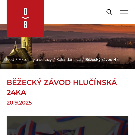
Úvod
Aktuality a odkazy
Kalendář akcí
Běžecký závod Hlučínská 
BĚŽECKÝ ZÁVOD HLUČÍNSKÁ
24KA
20.9.2025