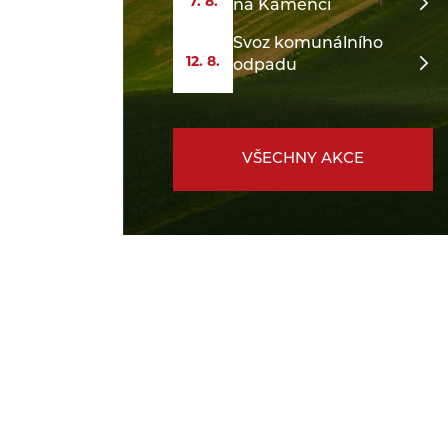
7. 8.
na Kamenci
Svoz komunálního
12. 8.
odpadu
VŠECHNY AKCE