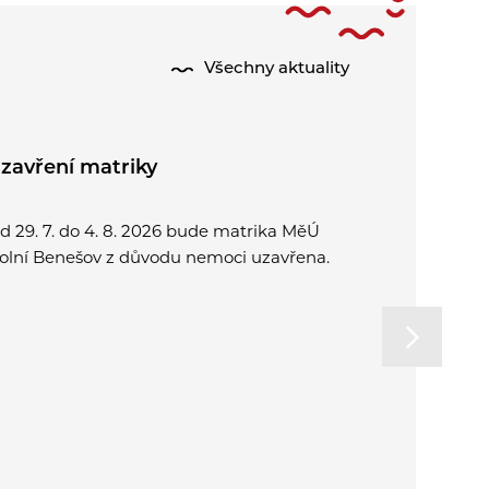
Všechny aktuality
zavření matriky
Půlení pr
d 29. 7. do 4. 8. 2026 bude matrika MěÚ
Přijďte spo
olní Benešov z důvodu nemoci uzavřena.
a užít si o
rodinu. Od
na letní k
v Plzni.