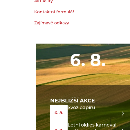
Aktuality
Kontaktní formulář
Zajímavé odkazy
6. 8.
NEJBLIŽŠÍ AKCE
Svoz papíru
6. 8.
Letní oldies karneval