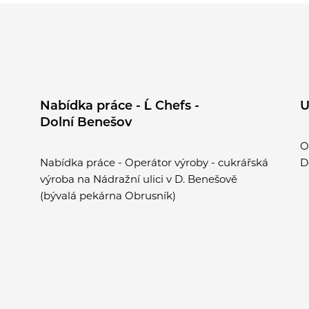
Nabídka práce - Ĺ Chefs -
U
Dolní Benešov
O
Nabídka práce - Operátor výroby - cukrářská
D
výroba na Nádražní ulici v D. Benešově
(bývalá pekárna Obrusník)