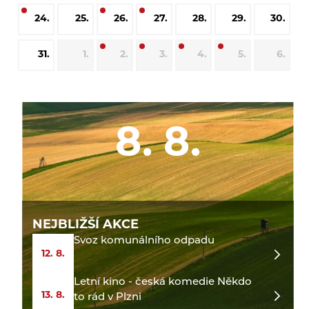
24.
25.
26.
27.
28.
29.
30.
31.
1.
2.
3.
4.
5.
6.
8. 8.
NEJBLIŽŠÍ AKCE
Svoz komunálního odpadu
12. 8.
Letní kino - česká komedie Někdo
13. 8.
to rád v Plzni