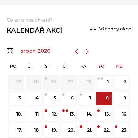
Co se u nás chystá?
Všechny akce
KALENDÁŘ AKCÍ
srpen 2026
PO
ÚT
ST
ČT
PÁ
SO
NE
27.
28.
29.
30.
31.
1.
2.
3.
4.
5.
6.
7.
8.
9.
10.
11.
12.
13.
14.
15.
16.
17.
18.
19.
20.
21.
22.
23.