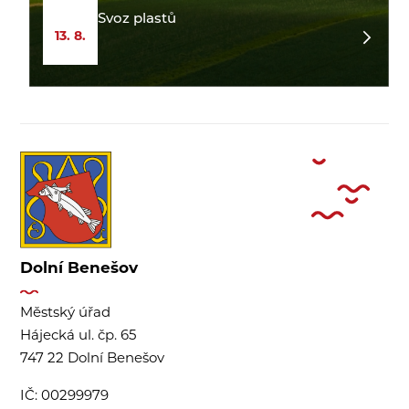
Svoz plastů
13. 8.
Dolní Benešov
Městský úřad
Hájecká ul. čp. 65
747 22 Dolní Benešov
IČ:
00299979