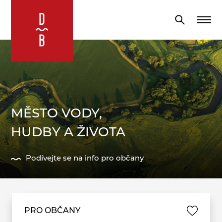
MĚSTO VODY,
MĚSTO VODY,
HUDBY A ŽIVOTA
HUDBY A SPORTU
Podívejte se na info pro občany
Sport ve městě
PRO OBČANY