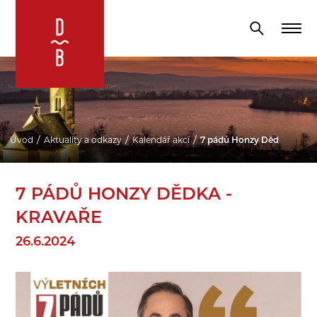
Úvod
Aktuality a odkazy
Kalendář akcí
7 pádů Honzy Dědka - Krav
7 PÁDŮ HONZY DĚDKA -
KRAVAŘE
26.6.2024