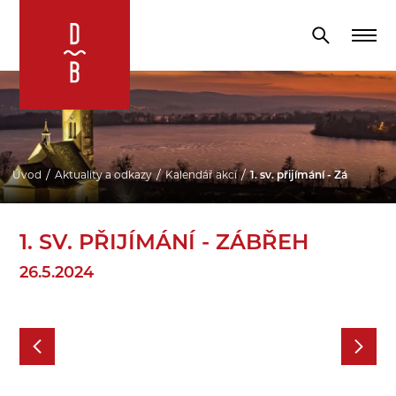
Úvod
Aktuality a odkazy
Kalendář akcí
1. sv. přijímání - Zábřeh
1. SV. PŘIJÍMÁNÍ - ZÁBŘEH
26.5.2024