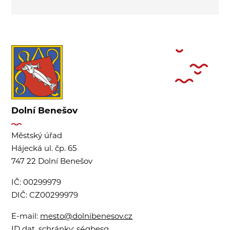
Dolní Benešov
Městský úřad
Hájecká ul. čp. 65
747 22 Dolní Benešov
IČ:
00299979
DIČ:
CZ00299979
E-mail:
mesto@dolnibenesov.cz
ID dat. schránky:
s4qbesg