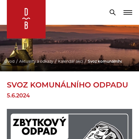
Úvod
Aktuality a odkazy
Kalendář akcí
Svoz komunálního odpadu
SVOZ KOMUNÁLNÍHO ODPADU
5.6.2024