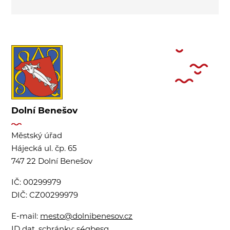
Dolní Benešov
Městský úřad
Hájecká ul. čp. 65
747 22 Dolní Benešov
IČ:
00299979
DIČ:
CZ00299979
E-mail:
mesto@dolnibenesov.cz
ID dat. schránky:
s4qbesg