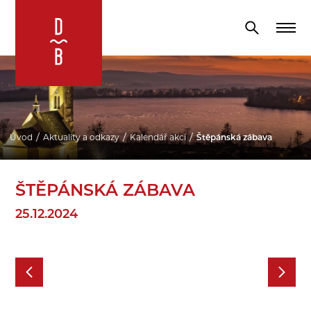
Úvod
Aktuality a odkazy
Kalendář akcí
Štěpánská zábava
ŠTĚPÁNSKÁ ZÁBAVA
25.12.2024